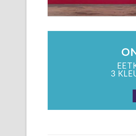
ON
EET
3 KLE