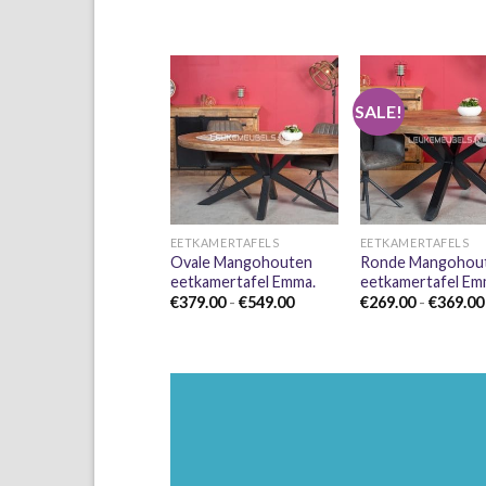
SALE!
+
+
EETKAMERTAFELS
EETKAMERTAFELS
Ovale Mangohouten
Ronde Mangohou
eetkamertafel Emma.
eetkamertafel Em
Prijsklasse:
€
379.00
-
€
549.00
€
269.00
-
€
369.00
€379.00
tot
€549.00