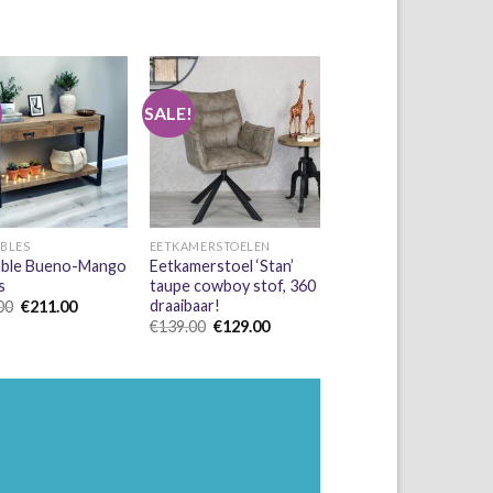
!
SALE!
+
ABLES
EETKAMERSTOELEN
able Bueno-Mango
Eetkamerstoel ‘Stan’
s
taupe cowboy stof, 360
draaibaar!
Oorspronkelijke
Huidige
00
€
211.00
prijs
prijs
Oorspronkelijke
Huidige
€
139.00
€
129.00
was:
is:
prijs
prijs
€249.00.
€211.00.
was:
is:
€139.00.
€129.00.