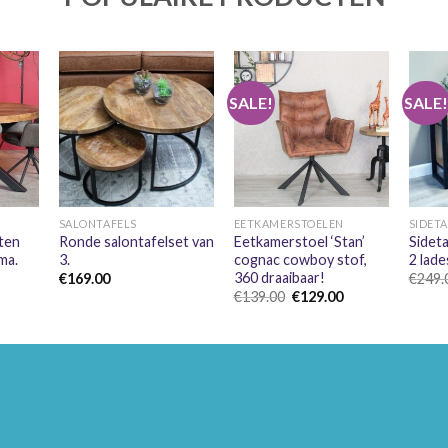
SALE!
SALE
+
+
+
SALONTAFELS
EETKAMERSTOELEN
SIDET
ten
Ronde salontafelset van
Eetkamerstoel ‘Stan’
Sidet
ma.
3.
cognac cowboy stof,
2 lade
360 draaibaar!
Prijsklasse:
€
169.00
€
249.
€269.00
Oorspronkelijke
Huidige
€
139.00
€
129.00
tot
prijs
prijs
€369.00
was:
is:
€139.00.
€129.00.