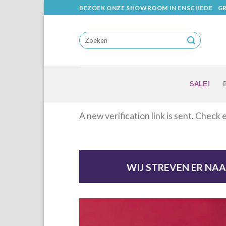
Skip
BEZOEK ONZE SHOWROOM IN ENSCHEDE
GR
to
content
SALE!
A new verification link is sent. Check 
WIJ STREVEN ER NA