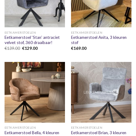
EETKAMERSTOELEN
EETKAMERSTOELEN
Eetkamerstoel ‘Stan’ antraciet
Eetkamerstoel Anita, 3 kleuren
velvet stof, 360 draaibaar!
stof
Oorspronkelijke
Huidige
€
139.00
€
129.00
€
169.00
prijs
prijs
was:
is:
€139.00.
€129.00.
EETKAMERSTOELEN
EETKAMERSTOELEN
Eetkamerstoel Bella, 4 kleuren
Eetkamerstoel Brian, 3 kleuren