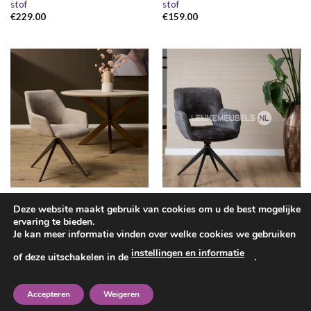
stof
stof
€
229.00
€
159.00
EETKAMERSTOELEN
EETKAMERSTOELEN
Deze website maakt gebruik van cookies om u de best mogelijke
Eetkamerstoel Darwin, 4 kleuren
Eetkamerstoel Daisy Beige
ervaring te bieden.
Movie stof
€
169.00
Je kan meer informatie vinden over welke cookies we gebruiken
€
159.00
instellingen en informatie
of deze uitschakelen in de
.
1
2
3
4
5
6
7
Accepteren
Weigeren