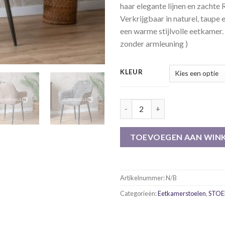
haar elegante lijnen en zachte R
Verkrijgbaar in naturel, taupe 
een warme stijlvolle eetkamer.
zonder armleuning )
KLEUR
Armstoel Adele, 3 kleuren Bliss
TOEVOEGEN AAN WIN
Artikelnummer:
N/B
Categorieën:
Eetkamerstoelen
,
STOE