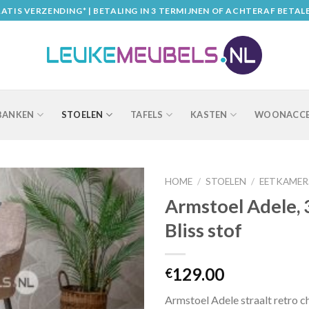
ATIS VERZENDING* | BETALING IN 3 TERMIJNEN OF ACHTERAF BETAL
BANKEN
STOELEN
TAFELS
KASTEN
WOONACCE
HOME
/
STOELEN
/
EETKAMER
Armstoel Adele, 
Bliss stof
129.00
€
Armstoel Adele straalt retro c