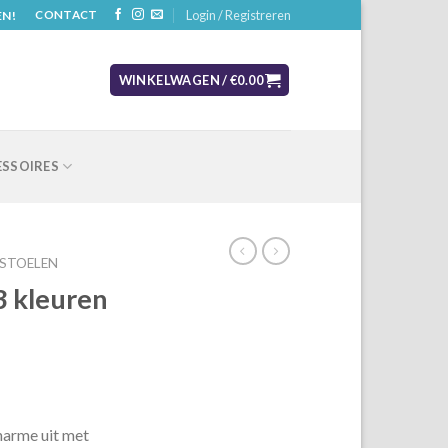
Login / Registreren
EN!
CONTACT
WINKELWAGEN /
€
0.00
SSOIRES
STOELEN
3 kleuren
harme uit met