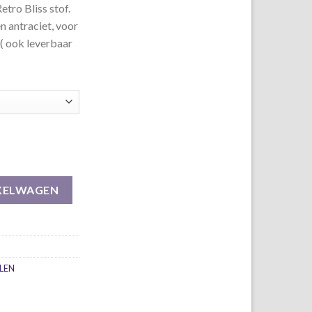
etro Bliss stof.
en antraciet, voor
 ( ook leverbaar
 stof aantal
KELWAGEN
LEN