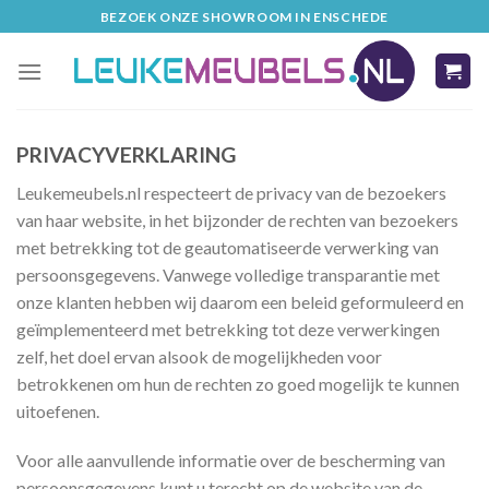
Skip
BEZOEK ONZE SHOWROOM IN ENSCHEDE
to
content
PRIVACYVERKLARING
Leukemeubels.nl respecteert de privacy van de bezoekers
van haar website, in het bijzonder de rechten van bezoekers
met betrekking tot de geautomatiseerde verwerking van
persoonsgegevens. Vanwege volledige transparantie met
onze klanten hebben wij daarom een beleid geformuleerd en
geïmplementeerd met betrekking tot deze verwerkingen
zelf, het doel ervan alsook de mogelijkheden voor
betrokkenen om hun de rechten zo goed mogelijk te kunnen
uitoefenen.
Voor alle aanvullende informatie over de bescherming van
persoonsgegevens kunt u terecht op de website van de