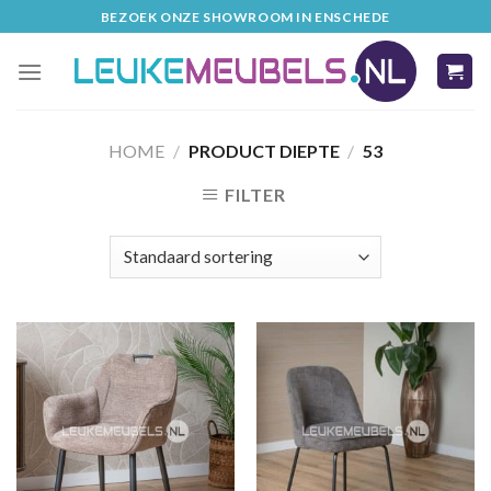
Skip
BEZOEK ONZE SHOWROOM IN ENSCHEDE
to
content
HOME
/
PRODUCT DIEPTE
/
53
FILTER