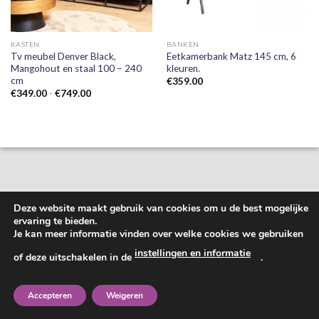
KASTEN
BANKEN
Tv meubel Denver Black,
Eetkamerbank Matz 145 cm, 6
Mangohout en staal 100 – 240
kleuren.
cm
€
359.00
Prijsklasse:
€
349.00
-
€
749.00
€349.00
tot
€749.00
Deze website maakt gebruik van cookies om u de best mogelijke
ervaring te bieden.
Je kan meer informatie vinden over welke cookies we gebruiken
instellingen en informatie
of deze uitschakelen in de
.
Accepteren
Weigeren