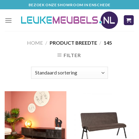
Skip
BEZOEK ONZE SHOWROOM IN ENSCHEDE
to
content
HOME
/
PRODUCT BREEDTE
/
145
FILTER