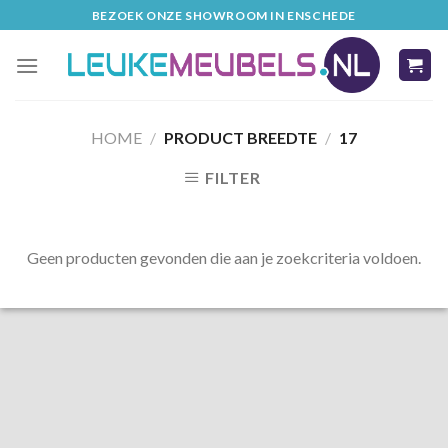
Skip
BEZOEK ONZE SHOWROOM IN ENSCHEDE
to
content
HOME
/
PRODUCT BREEDTE
/
17
FILTER
Geen producten gevonden die aan je zoekcriteria voldoen.