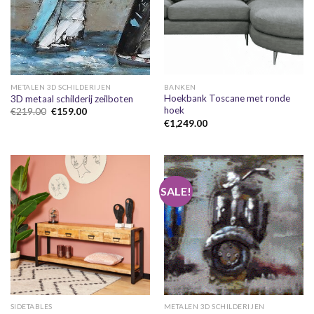
METALEN 3D SCHILDERIJEN
BANKEN
Hoekbank Toscane met ronde
3D metaal schilderij zeilboten
hoek
Oorspronkelijke
Huidige
€
219.00
€
159.00
prijs
prijs
€
1,249.00
was:
is:
€219.00.
€159.00.
SALE!
SIDETABLES
METALEN 3D SCHILDERIJEN