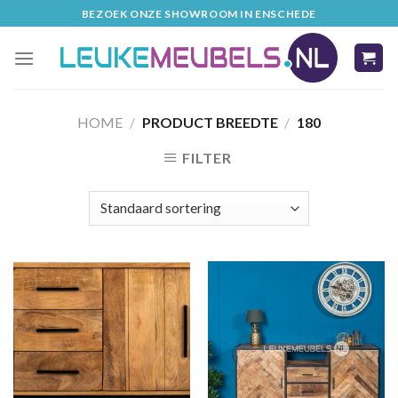
Skip
BEZOEK ONZE SHOWROOM IN ENSCHEDE
to
content
HOME
/
PRODUCT BREEDTE
/
180
FILTER