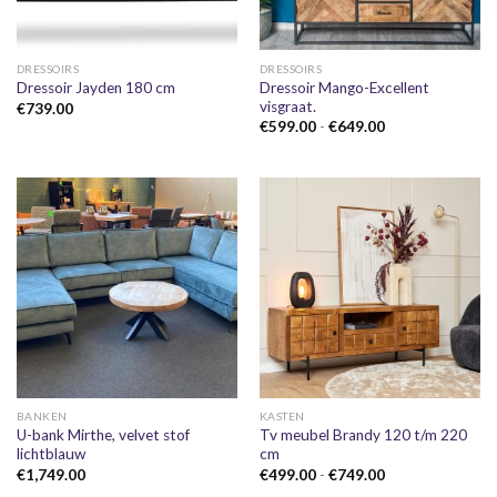
DRESSOIRS
DRESSOIRS
Dressoir Mango-Excellent
Dressoir Jayden 180 cm
visgraat.
€
739.00
Prijsklasse:
€
599.00
-
€
649.00
€599.00
tot
€649.00
BANKEN
KASTEN
U-bank Mirthe, velvet stof
Tv meubel Brandy 120 t/m 220
lichtblauw
cm
Prijsklasse:
€
1,749.00
€
499.00
-
€
749.00
€499.00