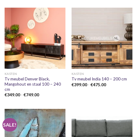
tot
€749.00
KASTEN
KASTEN
Tv meubel Denver Black,
Tv meubel India 140 – 200 cm
Mangohout en staal 100 – 240
Prijsklasse:
€
399.00
-
€
475.00
€399.00
cm
tot
Prijsklasse:
€
349.00
-
€
749.00
€475.00
€349.00
tot
€749.00
SALE!