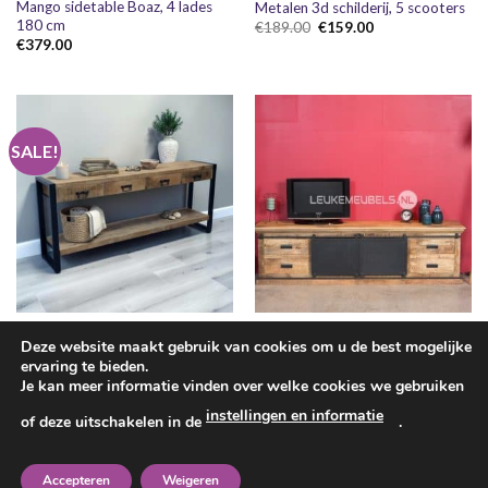
Mango sidetable Boaz, 4 lades
Metalen 3d schilderij, 5 scooters
180 cm
Oorspronkelijke
Huidige
€
189.00
€
159.00
prijs
prijs
€
379.00
was:
is:
€189.00.
€159.00.
SALE!
SIDETABLES
KASTEN
Deze website maakt gebruik van cookies om u de best mogelijke
Tv meubel ‘Emma’ 180 cm,
Sidetable Bueno-Mango 4 lades
ervaring te bieden.
Mangohout + staal.
Oorspronkelijke
Huidige
€
339.00
€
289.00
prijs
prijs
Je kan meer informatie vinden over welke cookies we gebruiken
€
475.00
was:
is:
€339.00.
€289.00.
instellingen en informatie
of deze uitschakelen in de
.
1
2
Accepteren
Weigeren