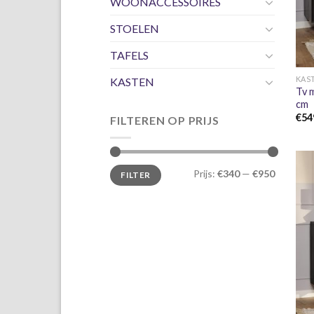
WOONACCESSOIRES
STOELEN
TAFELS
KAS
KASTEN
Tv 
cm
€
54
FILTEREN OP PRIJS
Min.
Max.
Prijs:
€340
—
€950
FILTER
prijs
prijs