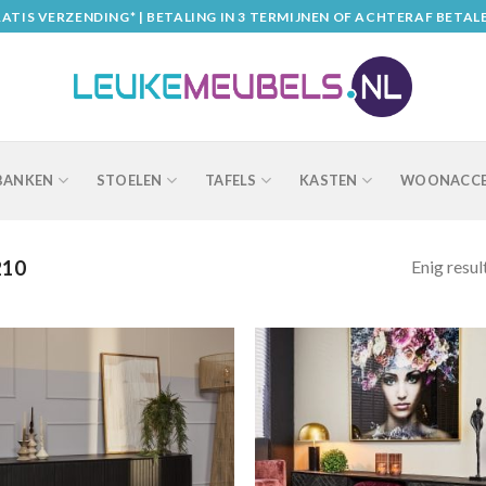
ATIS VERZENDING* | BETALING IN 3 TERMIJNEN OF ACHTERAF BETAL
BANKEN
STOELEN
TAFELS
KASTEN
WOONACCE
Enig resul
10