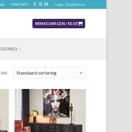
Login / Registreren
EN!
CONTACT
WINKELWAGEN /
€
0.00
SSOIRES
taat