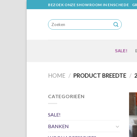
Skip
BEZOEK ONZE SHOWROOM IN ENSCHEDE
GR
to
content
SALE!
HOME
/
PRODUCT BREEDTE
/
2
CATEGORIEËN
SALE!
BANKEN