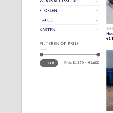
WOONACCESSOIRES
STOELEN
TAFELS
BAN
KASTEN
Hoe
€
1,
FILTEREN OP PRIJS
Min.
Max.
Prijs:
€1,170
—
€1,600
FILTER
prijs
prijs