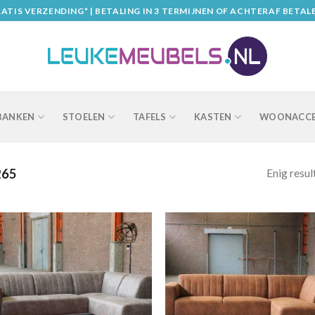
ATIS VERZENDING* | BETALING IN 3 TERMIJNEN OF ACHTERAF BETAL
BANKEN
STOELEN
TAFELS
KASTEN
WOONACCE
Enig resul
65