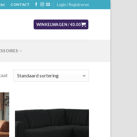
Login / Registreren
EN!
CONTACT
WINKELWAGEN /
€
0.00
SSOIRES
taat