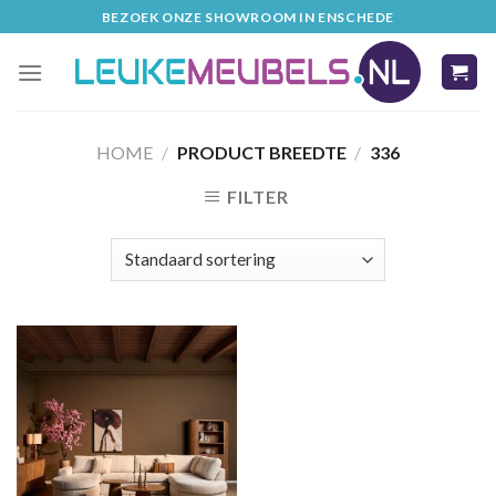
Skip
BEZOEK ONZE SHOWROOM IN ENSCHEDE
to
content
HOME
/
PRODUCT BREEDTE
/
336
FILTER