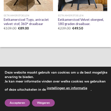
EETKAMERSTOELEN
EETKAMERSTOELEN
Eetkamerstoel Tygo, antraciet
Eetkamerstoel Velvet okergeel,
velvet stof, 360° draaibaar
180 graden draaibaar.
Oorspronkelijke
Huidige
Oorspronkelijke
Huidige
€
109.00
€
89.00
€
239.00
€
49.50
prijs
prijs
prijs
prijs
was:
is:
was:
is:
€109.00.
€89.00.
€239.00.
€49.50.
Deze website maakt gebruik van cookies om u de best mogelijke
ervaring te bieden.
Je kan meer informatie vinden over welke cookies we gebruiken
instellingen en informatie
of deze uitschakelen in de
.
Accepteren
Weigeren