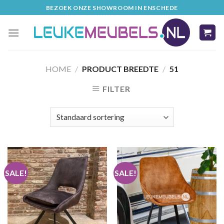
Skip
BEZOEK ONZE SHOWROOM IN ENSCHEDE
to
content
HOME
/
PRODUCT BREEDTE
/
51
FILTER
SALE!
SALE!