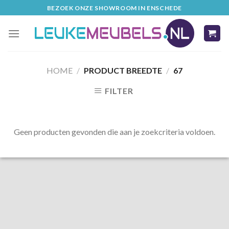
Skip
BEZOEK ONZE SHOWROOM IN ENSCHEDE
to
content
HOME
/
PRODUCT BREEDTE
/
67
FILTER
Geen producten gevonden die aan je zoekcriteria voldoen.