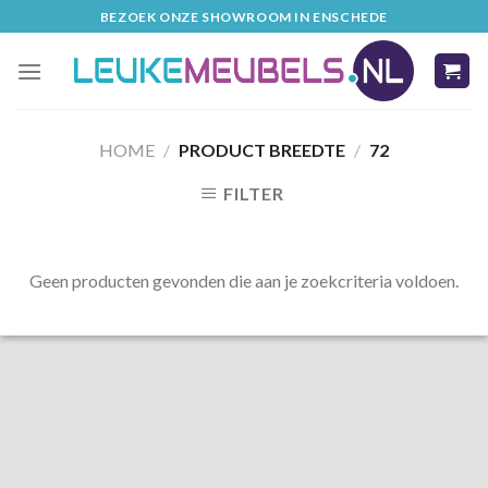
Skip
BEZOEK ONZE SHOWROOM IN ENSCHEDE
to
content
HOME
/
PRODUCT BREEDTE
/
72
FILTER
Geen producten gevonden die aan je zoekcriteria voldoen.