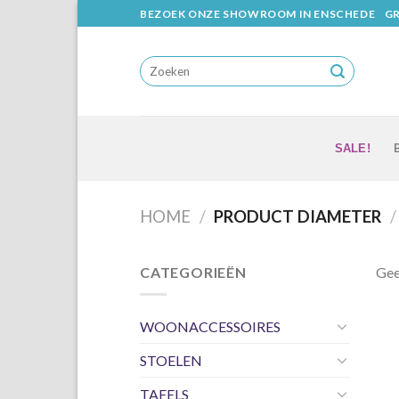
Skip
BEZOEK ONZE SHOWROOM IN ENSCHEDE
GR
to
content
SALE!
HOME
/
PRODUCT DIAMETER
/
CATEGORIEËN
Gee
WOONACCESSOIRES
STOELEN
TAFELS