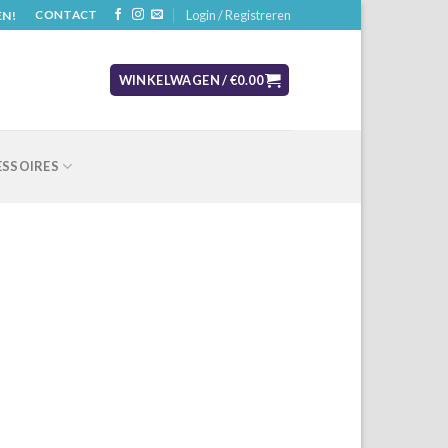
Login / Registreren
EN!
CONTACT
WINKELWAGEN /
€
0.00
SSOIRES