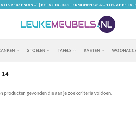
ATIS VERZENDING* | BETALING IN 3 TERMIJNEN OF ACHTERAF BETAL
BANKEN
STOELEN
TAFELS
KASTEN
WOONACCE
14
n producten gevonden die aan je zoekcriteria voldoen.