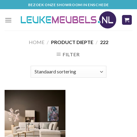
Skip
BEZOEK ONZE SHOWROOM IN ENSCHEDE
to
content
HOME
/
PRODUCT DIEPTE
/
222
FILTER