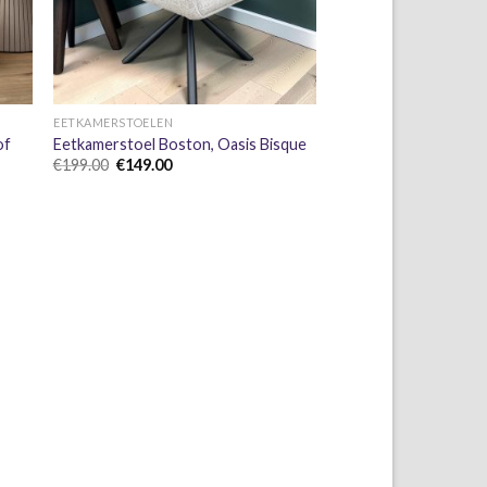
+
EETKAMERSTOELEN
of
Eetkamerstoel Boston, Oasis Bisque
Oorspronkelijke
Huidige
€
199.00
€
149.00
prijs
prijs
was:
is:
€199.00.
€149.00.