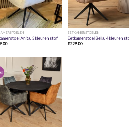
+
+
KAMERSTOELEN
EETKAMERSTOELEN
amerstoel Anita, 3 kleuren stof
Eetkamerstoel Bella, 4 kleuren st
9.00
€
229.00
E!
+