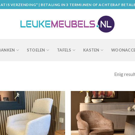
ATIS VERZENDING* | BETALING IN 3 TERMIJNEN OF ACHTERAF BETAL
BANKEN
STOELEN
TAFELS
KASTEN
WOONACCE
Enig resul