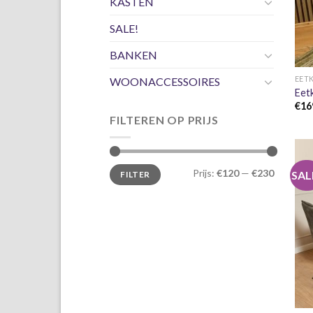
KASTEN
SALE!
BANKEN
EET
WOONACCESSOIRES
Eetk
€
16
FILTEREN OP PRIJS
Min.
Max.
Prijs:
€120
—
€230
SAL
FILTER
prijs
prijs