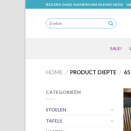
Skip
BEZOEK ONZE SHOWROOM IN ENSCHEDE
GR
to
content
SALE!
HOME
/
PRODUCT DIEPTE
/
65
CATEGORIEËN
STOELEN
TAFELS