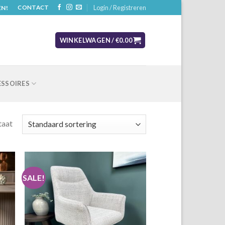
Login / Registreren
EN!
CONTACT
WINKELWAGEN /
€
0.00
SSOIRES
taat
SALE!