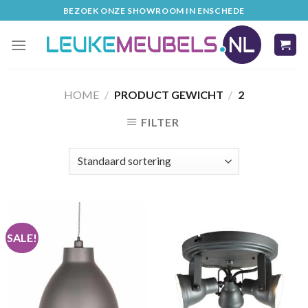
Skip
BEZOEK ONZE SHOWROOM IN ENSCHEDE
to
content
HOME
/
PRODUCT GEWICHT
/
2
FILTER
SALE!