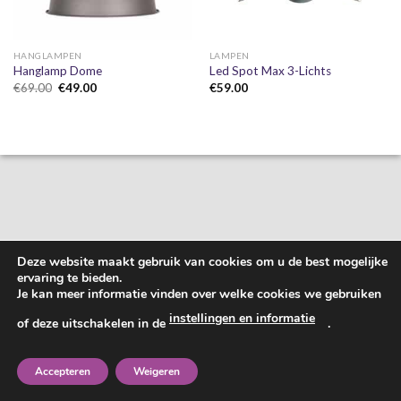
HANGLAMPEN
LAMPEN
Hanglamp Dome
Led Spot Max 3-Lichts
Oorspronkelijke
Huidige
€
69.00
€
49.00
€
59.00
prijs
prijs
was:
is:
€69.00.
€49.00.
Deze website maakt gebruik van cookies om u de best mogelijke
ervaring te bieden.
Je kan meer informatie vinden over welke cookies we gebruiken
instellingen en informatie
of deze uitschakelen in de
.
Accepteren
Weigeren