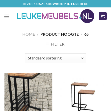
Skip
BEZOEK ONZE SHOWROOM IN ENSCHEDE
to
content
HOME
/
PRODUCT HOOGTE
/
65
FILTER