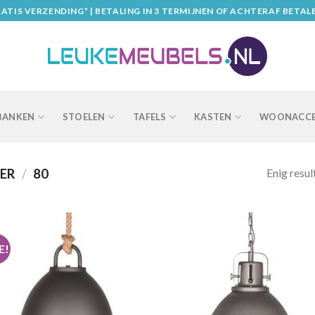
ATIS VERZENDING* | BETALING IN 3 TERMIJNEN OF ACHTERAF BETAL
BANKEN
STOELEN
TAFELS
KASTEN
WOONACCE
Enig resul
OER
/
80
E!