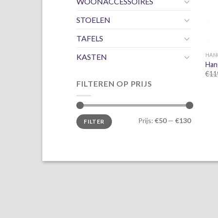
WOONACCESSOIRES
STOELEN
TAFELS
HAN
KASTEN
Han
€
11
FILTEREN OP PRIJS
Min.
Max.
Prijs:
€50
—
€130
FILTER
prijs
prijs