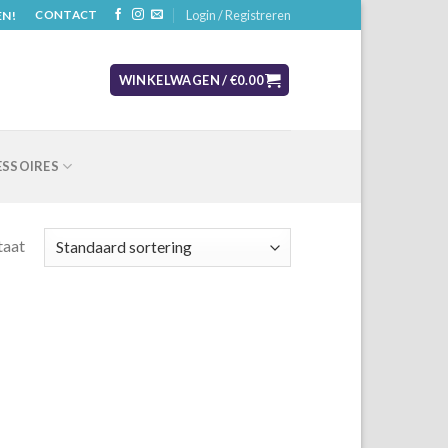
Login / Registreren
EN!
CONTACT
WINKELWAGEN /
€
0.00
SSOIRES
taat