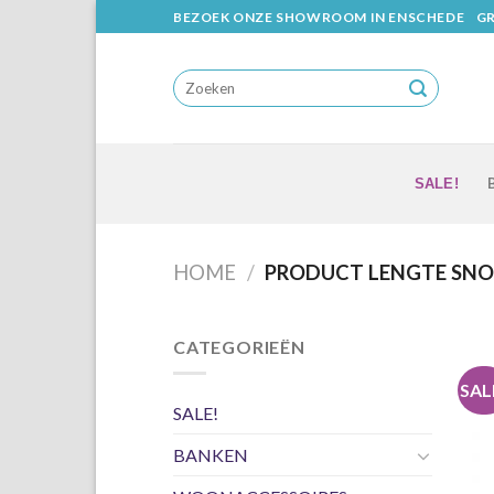
Skip
BEZOEK ONZE SHOWROOM IN ENSCHEDE
GR
to
content
SALE!
HOME
/
PRODUCT LENGTE SN
CATEGORIEËN
SAL
SALE!
BANKEN