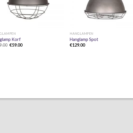
+
+
GLAMPEN
HANGLAMPEN
glamp Korf
Hanglamp Spot
Oorspronkelijke
Huidige
9.00
€
59.00
€
129.00
prijs
prijs
was:
is:
€119.00.
€59.00.