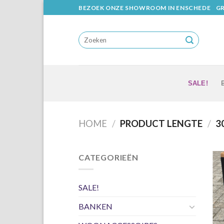
Skip
BEZOEK ONZE SHOWROOM IN ENSCHEDE
GR
to
content
SALE!
HOME
/
PRODUCT LENGTE
/
3
CATEGORIEËN
SALE!
BANKEN