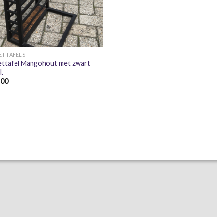
+
ETTAFELS
zettafel Mangohout met zwart
l.
.00