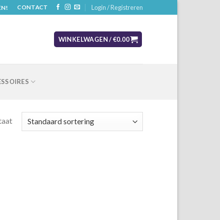
Login / Registreren
EN!
CONTACT
WINKELWAGEN /
€
0.00
SSOIRES
taat