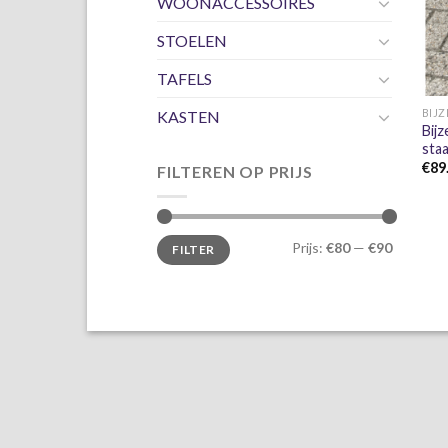
WOONACCESSOIRES
STOELEN
TAFELS
BIJZ
KASTEN
Bij
staa
€
89
FILTEREN OP PRIJS
Min.
Max.
Prijs:
€80
—
€90
FILTER
prijs
prijs