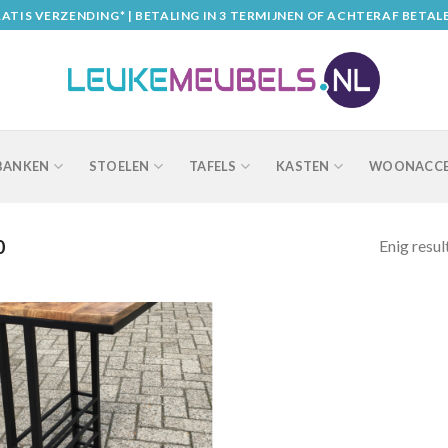
ATIS VERZENDING* | BETALING IN 3 TERMIJNEN OF ACHTERAF BETAL
BANKEN
STOELEN
TAFELS
KASTEN
WOONACCE
Enig resul
0