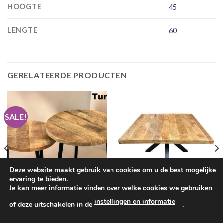
HOOGTE
45
LENGTE
60
GERELATEERDE PRODUCTEN
SALE!
Deze website maakt gebruik van cookies om u de best mogelijke
ervaring te bieden.
Je kan meer informatie vinden over welke cookies we gebruiken
BIJZETTAFELS
EETKAMERTAFELS
instellingen en informatie
of deze uitschakelen in de
.
Vierkante Mangohouten
Mangohouten salontafelset Turin
eetkamertafel Emma
Oorspronkelijke
Huidige
€
169.00
€
109.00
prijs
prijs