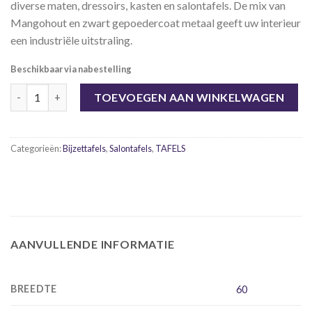
diverse maten, dressoirs, kasten en salontafels. De mix van
Mangohout en zwart gepoedercoat metaal geeft uw interieur
een industriële uitstraling.
Beschikbaar via nabestelling
Bijzettafel Bueno-Mango aantal
TOEVOEGEN AAN WINKELWAGEN
Categorieën:
Bijzettafels
,
Salontafels
,
TAFELS
AANVULLENDE INFORMATIE
BREEDTE
60