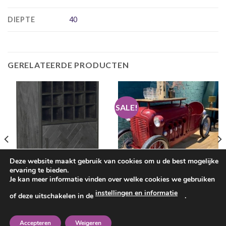
DIEPTE
40
GERELATEERDE PRODUCTEN
SALE!
Deze website maakt gebruik van cookies om u de best mogelijke
ervaring te bieden.
Je kan meer informatie vinden over welke cookies we gebruiken
DRANKKASTEN
DRANKKASTEN
instellingen en informatie
of deze uitschakelen in de
.
Wijnkast New York, zwart
Wijnbar / drankkast in vorm van
visgraat
auto
Oorspronkelijke
Huidige
€
349.00
€
1,199.00
€
995.00
prijs
prijs
Accepteren
Weigeren