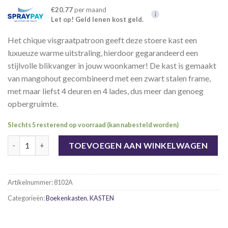
€20.77
per maand
i
Let op! Geld lenen kost geld.
Het chique visgraatpatroon geeft deze stoere kast een
luxueuze warme uitstraling, hierdoor gegarandeerd een
stijlvolle blikvanger in jouw woonkamer! De kast is gemaakt
van mangohout gecombineerd met een zwart stalen frame,
met maar liefst 4 deuren en 4 lades, dus meer dan genoeg
opbergruimte.
Slechts 5 resterend op voorraad (kan nabesteld worden)
Boekenkast Mango-Excellent visgraat aantal
TOEVOEGEN AAN WINKELWAGEN
Artikelnummer:
8102A
Categorieën:
Boekenkasten
,
KASTEN