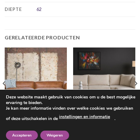
DIEPTE
62
GERELATEERDE PRODUCTEN
Deze website maakt gebruik van cookies om u de best mogelijke
ervaring te bieden.
Je kan meer informatie vinden over welke cookies we gebruiken
BANKEN
BANKEN
instellingen en informatie
of deze uitschakelen in de
.
4 zits bank Mammoet Eco leder
Hoekbank Ellie, 2 kleuren stof
cognac
€
995.00
€
1,349.00
Accepteren
Weigeren