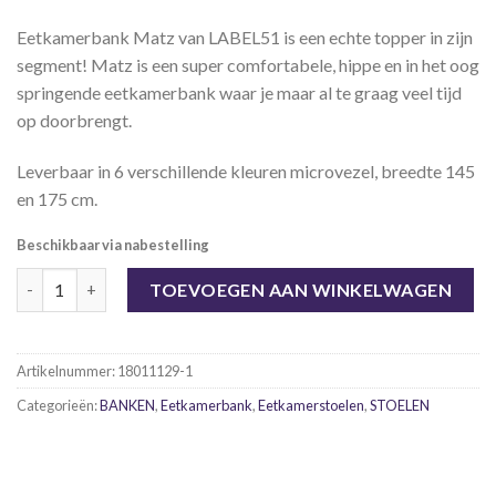
Eetkamerbank Matz van LABEL51 is een echte topper in zijn
segment! Matz is een super comfortabele, hippe en in het oog
springende eetkamerbank waar je maar al te graag veel tijd
op doorbrengt.
Leverbaar in 6 verschillende kleuren microvezel, breedte 145
en 175 cm.
Beschikbaar via nabestelling
Eetkamerbank Matz 175 cm, 6 kleuren. aantal
TOEVOEGEN AAN WINKELWAGEN
Artikelnummer:
18011129-1
Categorieën:
BANKEN
,
Eetkamerbank
,
Eetkamerstoelen
,
STOELEN