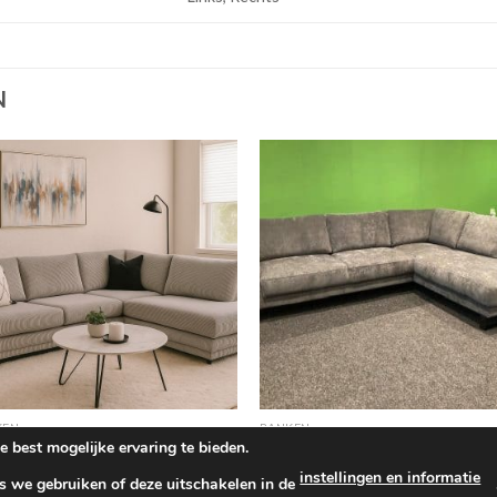
N
+
+
KEN
BANKEN
best mogelijke ervaring te bieden.
bank Girona, 2 kleuren stof
Hoekbank Brandy 260 x 200 cm
89.00
€
1,069.00
instellingen en informatie
s we gebruiken of deze uitschakelen in de