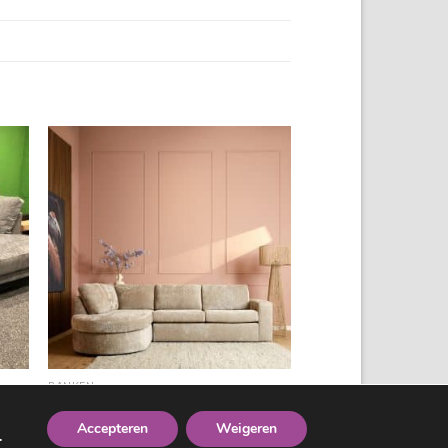
+
BANKEN
Mysofa hoekbank Alma, beige
€
1,495.00
Accepteren
Weigeren
.