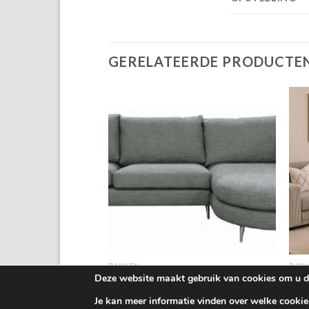
GERELATEERDE PRODUCTE
+
BANKEN
BAN
Deze website maakt gebruik van cookies om u de 
2 kleuren Glow stof
Hoekbank Toscane met ronde hoek
Hoek
€
1,249.00
€
1,0
Je kan meer informatie vinden over welke cookie