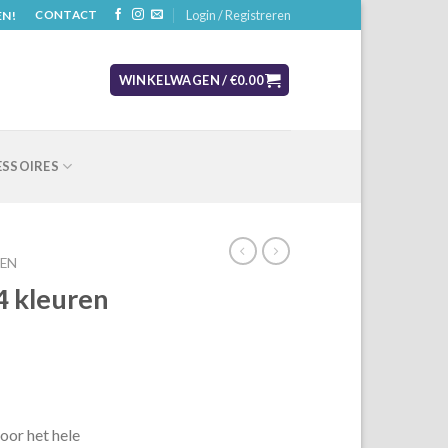
Login / Registreren
EN!
CONTACT
WINKELWAGEN /
€
0.00
SSOIRES
EN
4 kleuren
oor het hele