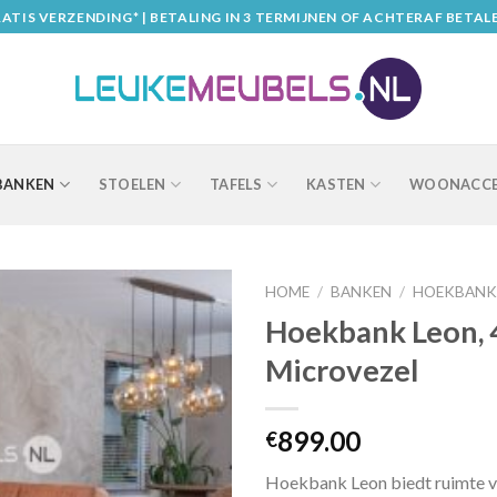
ATIS VERZENDING* | BETALING IN 3 TERMIJNEN OF ACHTERAF BETAL
BANKEN
STOELEN
TAFELS
KASTEN
WOONACCE
HOME
/
BANKEN
/
HOEKBANK
Hoekbank Leon, 
Microvezel
899.00
€
Hoekbank Leon biedt ruimte v