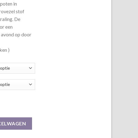
 poten in
ovezel stof
raling. De
or een
 avond op door
ken )
ovezel aantal
KELWAGEN