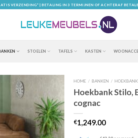
ATIS VERZENDING* | BETALING IN 3 TERMIJNEN OF ACHTERAF BETAL
BANKEN
STOELEN
TAFELS
KASTEN
WOONACCE
HOME
/
BANKEN
/
HOEKBANK
Hoekbank Stilo, 
cognac
1,249.00
€