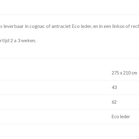
 leverbaar in cognac of antraciet Eco leder, en in een linkse of rec
tijd 2 a 3 weken.
275 x 210 cm
43
62
Eco leder