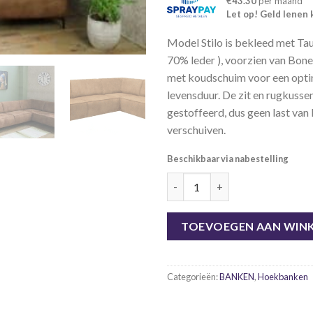
€43.30
per maand
Let op! Geld lenen 
Model Stilo is bekleed met Tau
70% leder ), voorzien van Bone
met koudschuim voor een optim
levensduur. De zit en rugkussen
gestoffeerd, dus geen last van
verschuiven.
Beschikbaar via nabestelling
Hoekbank Stilo, ECO leder cog
TOEVOEGEN AAN WIN
Categorieën:
BANKEN
,
Hoekbanken