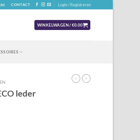
Login / Registreren
EN!
CONTACT
WINKELWAGEN /
€
0.00
SSOIRES
EN
ECO leder