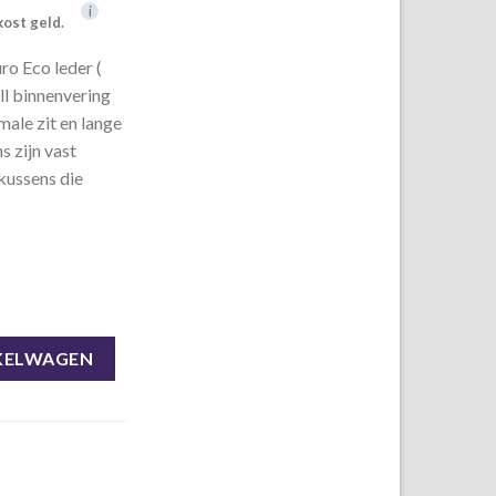
i
kost geld.
ro Eco leder (
ll binnenvering
ale zit en lange
s zijn vast
 kussens die
nac aantal
KELWAGEN