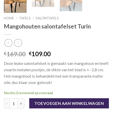
HOME
/
TAFELS
/
SALONTAFELS
Mangohouten salontafelset Turin
Oorspronkelijke
Huidige
169.00
109.00
€
€
prijs
prijs
Deze leuke salontafelset is gemaakt van mangohout en heeft
was:
is:
zwarte metalen pootjes, de dikte van het blad is +- 2,8 cm.
€169.00.
€109.00.
Het mangohout is behandeld met een transparante matte
olie, dus klaar voor gebruik!
Slechts 2 resterend op voorraad
Mangohouten salontafelset Turin aantal
TOEVOEGEN AAN WINKELWAGEN