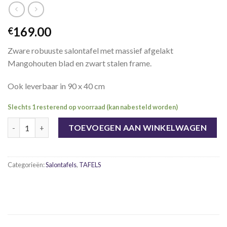
169.00
€
Zware robuuste salontafel met massief afgelakt
Mangohouten blad en zwart stalen frame.
Ook leverbaar in 90 x 40 cm
Slechts 1 resterend op voorraad (kan nabesteld worden)
Ronde salontafel Mangohout + staal aantal
TOEVOEGEN AAN WINKELWAGEN
Categorieën:
Salontafels
,
TAFELS