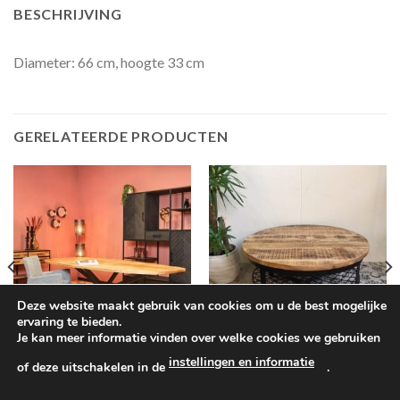
BESCHRIJVING
Diameter: 66 cm, hoogte 33 cm
GERELATEERDE PRODUCTEN
Deze website maakt gebruik van cookies om u de best mogelijke
ervaring te bieden.
Je kan meer informatie vinden over welke cookies we gebruiken
EETKAMERTAFELS
SALONTAFELS
instellingen en informatie
of deze uitschakelen in de
.
Eettafel Elegance Deens ovaal,
Ronde salontafel mangohout +
Mangohout
staal