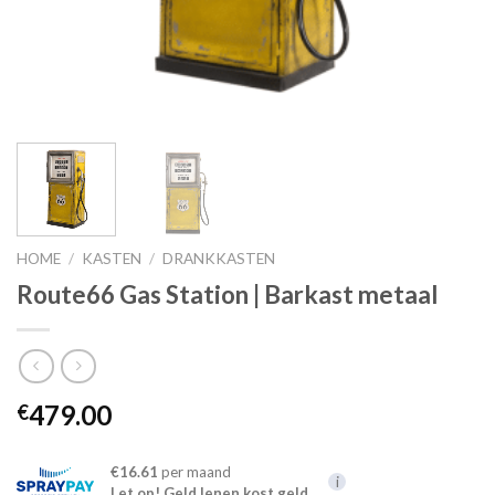
HOME
/
KASTEN
/
DRANKKASTEN
Route66 Gas Station | Barkast metaal
479.00
€
€16.61
per maand
i
Let op! Geld lenen kost geld.