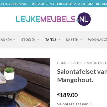
ATIS VERZENDING* | BETALING IN 3 TERMIJNEN OF ACHTERAF BETAL
BANKEN
STOELEN
TAFELS
KASTEN
WOONACCE
HOME
/
TAFELS
/
SALONTAFEL
Salontafelset van
Mangohout.
189.00
€
Salontafelset van 3.