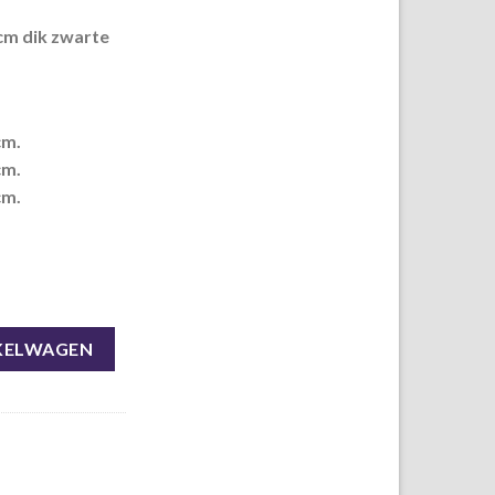
cm dik zwarte
cm.
cm.
cm.
ngohout. aantal
KELWAGEN