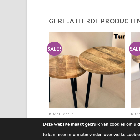
GERELATEERDE PRODUCTE
SALE!
SAL
+
BIJZETTAFELS
BIJZ
 Boaz, 4 lades 180 cm
Mangohouten salontafelset Turin
Mang
Deze website maakt gebruik van cookies om u de 
Oorspronkelijke
Huidige
€
169.00
€
109.00
€
16
prijs
prijs
was:
is:
Je kan meer informatie vinden over welke cookie
€169.00.
€109.00.