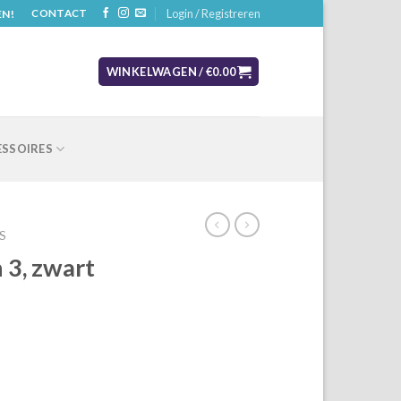
Login / Registreren
EN!
CONTACT
WINKELWAGEN /
€
0.00
SSOIRES
S
 3, zwart