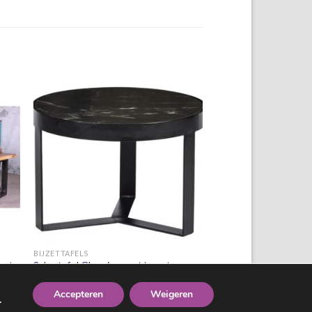
+
BIJZETTAFELS
out
Salontafel Glennis zwart/zwart
marmer 50 cm
€
149.00
Accepteren
Weigeren
.