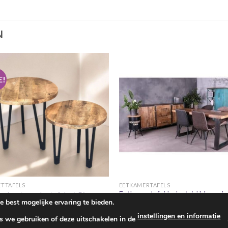
N
E!
+
+
ETTAFELS
EETKAMERTAFELS
Eetkamertafel Industrial Mangoh
ohouten salontafelset Pisa
best mogelijke ervaring te bieden.
+stalen u-poot.
Oorspronkelijke
Huidige
9.00
€
109.00
prijs
prijs
Prijsklasse:
€
449.00
-
€
499.00
instellingen en informatie
was:
is:
s we gebruiken of deze uitschakelen in de
€449.00
€169.00.
€109.00.
tot