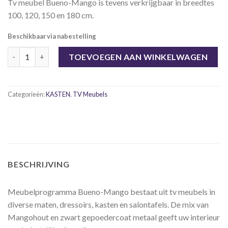
Tv meubel Bueno-Mango is tevens verkrijgbaar in breedtes
100, 120, 150 en 180 cm.
Beschikbaar via nabestelling
Tv meubel Bueno-Mango 120 cm, 2 lades aantal
TOEVOEGEN AAN WINKELWAGEN
Categorieën:
KASTEN
,
TV Meubels
BESCHRIJVING
Meubelprogramma Bueno-Mango bestaat uit tv meubels in
diverse maten, dressoirs, kasten en salontafels. De mix van
Mangohout en zwart gepoedercoat metaal geeft uw interieur