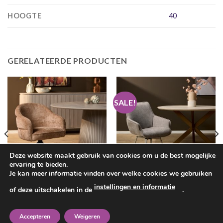
HOOGTE
40
GERELATEERDE PRODUCTEN
SALE!
Deze website maakt gebruik van cookies om u de best mogelijke
ervaring te bieden.
Je kan meer informatie vinden over welke cookies we gebruiken
EETKAMERSTOELEN
EETKAMERSTOELEN
instellingen en informatie
of deze uitschakelen in de
.
Eetkamerstoel Bella, 4 kleuren
Eetkamerstoel Mees ( 4 x
stof
showmodel )
Oorspronkelijke
Huidige
€
229.00
€
149.00
€
112.50
prijs
prijs
Accepteren
Weigeren
was:
is: