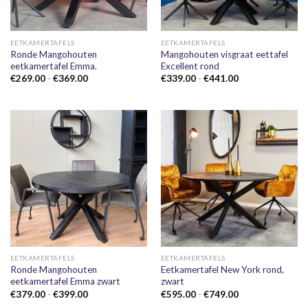
EETKAMERTAFELS
EETKAMERTAFELS
Ronde Mangohouten
Mangohouten visgraat eettafel
eetkamertafel Emma.
Excellent rond
Prijsklasse:
Prijsklasse:
€
269.00
-
€
369.00
€
339.00
-
€
441.00
€269.00
€339.00
tot
tot
€369.00
€441.00
EETKAMERTAFELS
EETKAMERTAFELS
Ronde Mangohouten
Eetkamertafel New York rond,
eetkamertafel Emma zwart
zwart
Prijsklasse:
Prijsklasse:
€
379.00
-
€
399.00
€
595.00
-
€
749.00
€379.00
€595.00