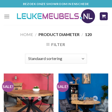
Skip
BEZOEK ONZE SHOWROOM IN ENSCHEDE
to
content
HOME
/
PRODUCT DIAMETER
/
120
FILTER
SALE!
SALE!