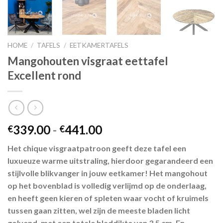
HOME
/
TAFELS
/
EETKAMERTAFELS
Mangohouten visgraat eettafel
Excellent rond
Prijsklasse:
339.00
-
441.00
€
€
€339.00
Het chique visgraatpatroon geeft deze tafel een
tot
luxueuze warme uitstraling, hierdoor gegarandeerd een
€441.00
stijlvolle blikvanger in jouw eetkamer! Het mangohout
op het bovenblad is volledig verlijmd op de onderlaag,
en heeft geen kieren of spleten waar vocht of kruimels
tussen gaan zitten, wel zijn de meeste bladen licht
golvend, met een totale bladdikte van 3,5 cm. En