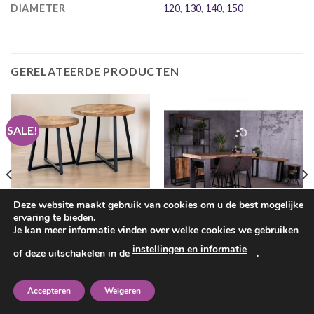
DIAMETER
120
,
130
,
140
,
150
GERELATEERDE PRODUCTEN
SALE!
Deze website maakt gebruik van cookies om u de best mogelijke
BIJZETTAFELS
ervaring te bieden.
Mangohouten salontafelset
Je kan meer informatie vinden over welke cookies we gebruiken
Lucca
Oorspronkelijke
Huidige
€
169.00
€
109.00
BARTAFELS
instellingen en informatie
prijs
prijs
of deze uitschakelen in de
.
Industriële bartafel Mangohout
was:
is:
Prijsklasse:
€169.00.
€109.00.
€
379.00
-
€
399.00
€379.00
tot
Accepteren
Weigeren
€399.00