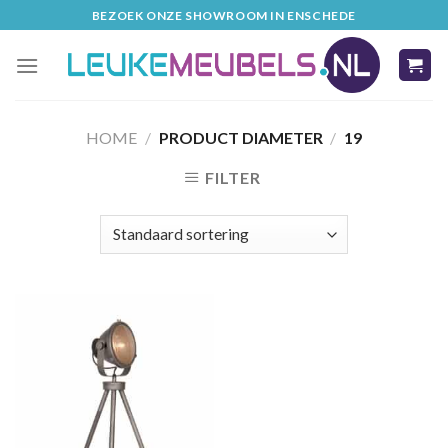
Skip
BEZOEK ONZE SHOWROOM IN ENSCHEDE
to
content
HOME
/
PRODUCT DIAMETER
/
19
FILTER