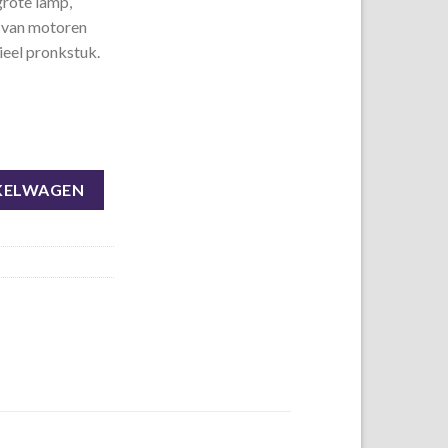
grote lamp,
 van motoren
ieel pronkstuk.
KELWAGEN