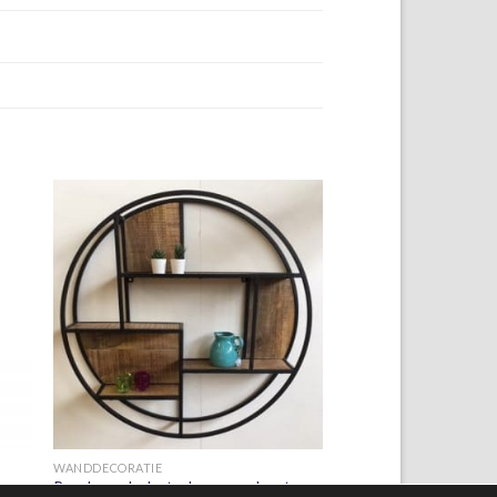
+
WANDDECORATIE
Rond wandrek staal + mangohout,