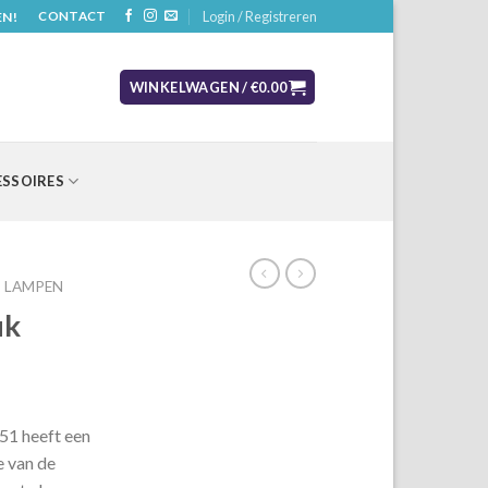
Login / Registreren
EN!
CONTACT
WINKELWAGEN /
€
0.00
SSOIRES
LAMPEN
uk
51 heeft een
e van de