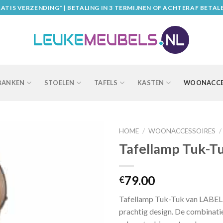
ATIS VERZENDING* | BETALING IN 3 TERMIJNEN OF ACHTERAF BETAL
BANKEN
STOELEN
TAFELS
KASTEN
WOONACCE
HOME
/
WOONACCESSOIRES
/
Tafellamp Tuk-T
79.00
€
Tafellamp Tuk-Tuk van LABEL
prachtig design. De combinati