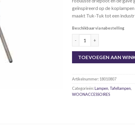
robuuste driepoot en de gave 
geïnspireerd op de koplampen
maakt Tuk-Tuk tot een industr
Beschikbaar via nabestelling
Tafellamp Tuk-Tuk aantal
TOEVOEGEN AAN WIN
Artikelnummer:
18010807
Categorieën:
Lampen
,
Tafellampen
,
WOONACCESSOIRES