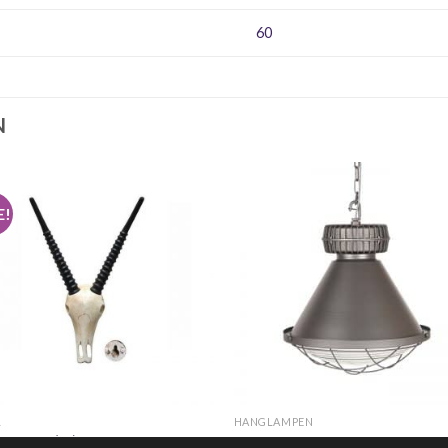
60
N
E!
+
+
!
HANGLAMPEN
en skull ( B ) van Brix
Hanglamp Duisburg