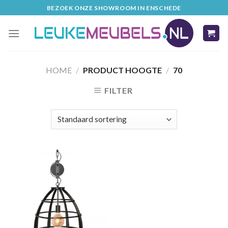
Skip
BEZOEK ONZE SHOWROOM IN ENSCHEDE
to
content
HOME
/
PRODUCT HOOGTE
/
70
FILTER