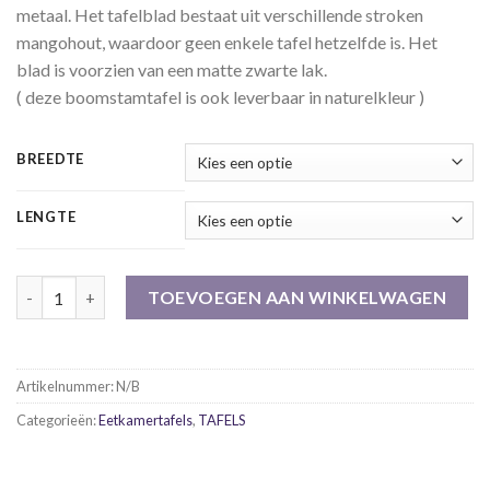
metaal. Het tafelblad bestaat uit verschillende stroken
€1,249.00
mangohout, waardoor geen enkele tafel hetzelfde is. Het
blad is voorzien van een matte zwarte lak.
( deze boomstamtafel is ook leverbaar in naturelkleur )
BREEDTE
LENGTE
Boomstamtafel Boston Black 160 - 300 cm aantal
TOEVOEGEN AAN WINKELWAGEN
Artikelnummer:
N/B
Categorieën:
Eetkamertafels
,
TAFELS