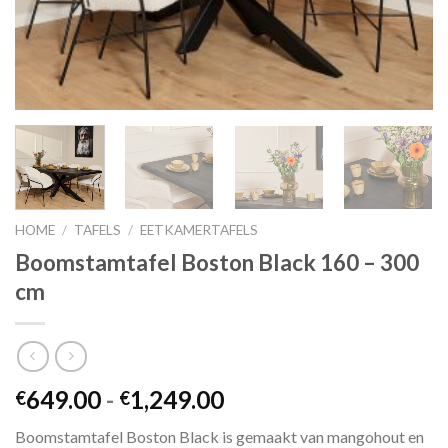
HOME
/
TAFELS
/
EETKAMERTAFELS
Boomstamtafel Boston Black 160 – 300
cm
Prijsklasse:
649.00
-
1,249.00
€
€
€649.00
Boomstamtafel Boston Black is gemaakt van mangohout en
tot