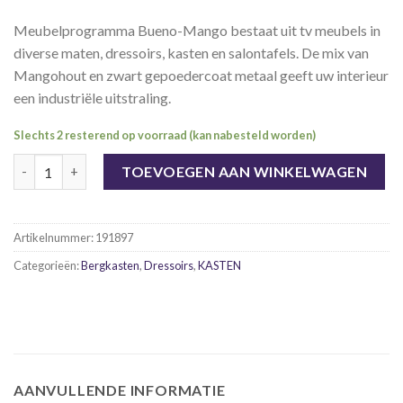
Meubelprogramma Bueno-Mango bestaat uit tv meubels in
diverse maten, dressoirs, kasten en salontafels. De mix van
Mangohout en zwart gepoedercoat metaal geeft uw interieur
een industriële uitstraling.
Slechts 2 resterend op voorraad (kan nabesteld worden)
Bueno-Mango ladekast met 5 lades aantal
TOEVOEGEN AAN WINKELWAGEN
Artikelnummer:
191897
Categorieën:
Bergkasten
,
Dressoirs
,
KASTEN
AANVULLENDE INFORMATIE