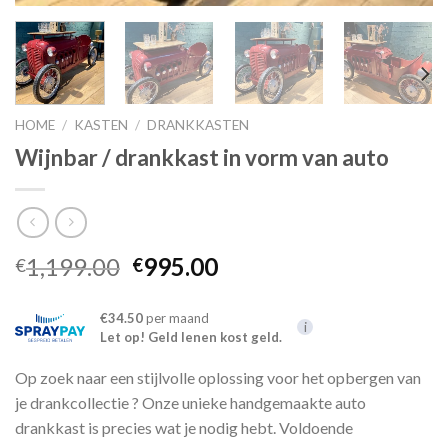
HOME
/
KASTEN
/
DRANKKASTEN
Wijnbar / drankkast in vorm van auto
Oorspronkelijke
Huidige
1,199.00
995.00
€
€
prijs
prijs
was:
is:
€34.50
per maand
i
€1,199.00.
€995.00.
Let op! Geld lenen kost geld.
Op zoek naar een stijlvolle oplossing voor het opbergen van
je drankcollectie ? Onze unieke handgemaakte auto
drankkast is precies wat je nodig hebt. Voldoende