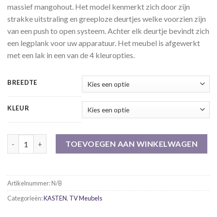
massief mangohout. Het model kenmerkt zich door zijn
€599.00
strakke uitstraling en greeploze deurtjes welke voorzien zijn
van een push to open systeem. Achter elk deurtje bevindt zich
een legplank voor uw apparatuur. Het meubel is afgewerkt
met een lak in een van de 4 kleuropties.
BREEDTE
KLEUR
Zwevend tv meubel Vision, leverbaar in 4 kleuren aantal
TOEVOEGEN AAN WINKELWAGEN
Artikelnummer:
N/B
Categorieën:
KASTEN
,
TV Meubels