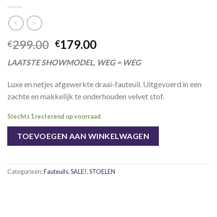
Oorspronkelijke
Huidige
299.00
179.00
€
€
prijs
prijs
LAATSTE SHOWMODEL, WEG = WEG
was:
is:
€299.00.
€179.00.
Luxe en netjes afgewerkte draai-fauteuil. Uitgevoerd in een
zachte en makkelijk te onderhouden velvet stof.
Slechts 1 resterend op voorraad
TOEVOEGEN AAN WINKELWAGEN
Categorieën:
Fauteuils
,
SALE!
,
STOELEN