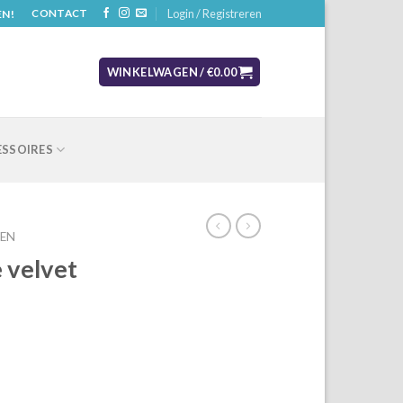
Login / Registreren
EN!
CONTACT
WINKELWAGEN /
€
0.00
SSOIRES
EN
 velvet