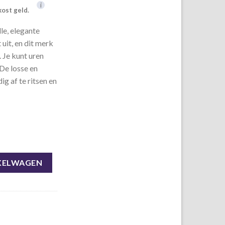
i
kost geld.
le, elegante
uit, en dit merk
. Je kunt uren
De losse en
ig af te ritsen en
roen aantal
KELWAGEN