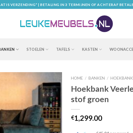
ATIS VERZENDING* | BETALING IN 3 TERMIJNEN OF ACHTERAF BETAL
BANKEN
STOELEN
TAFELS
KASTEN
WOONACCE
HOME
/
BANKEN
/
HOEKBANK
Hoekbank Veerle
stof groen
1,299.00
€