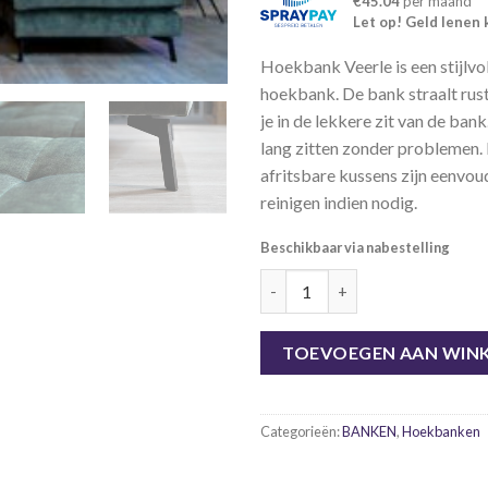
€45.04
per maand
Let op! Geld lenen 
Hoekbank Veerle is een stijlvol
hoekbank. De bank straalt rust 
je in de lekkere zit van de bank
lang zitten zonder problemen. 
afritsbare kussens zijn eenvoud
reinigen indien nodig.
Beschikbaar via nabestelling
Hoekbank Veerle velvet stof g
TOEVOEGEN AAN WIN
Categorieën:
BANKEN
,
Hoekbanken