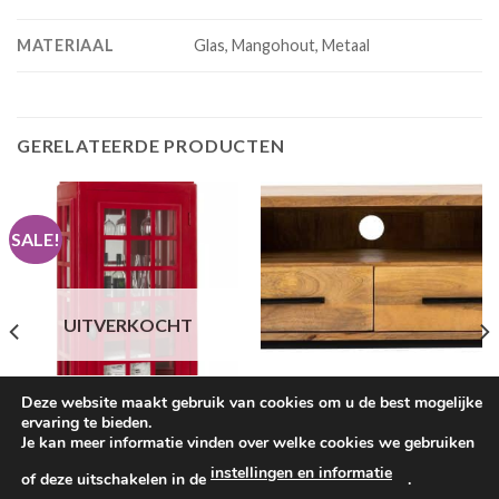
MATERIAAL
Glas, Mangohout, Metaal
GERELATEERDE PRODUCTEN
SALE!
UITVERKOCHT
Deze website maakt gebruik van cookies om u de best mogelijke
ervaring te bieden.
KASTEN
Mangohouten tv meubel Jayden
Je kan meer informatie vinden over welke cookies we gebruiken
180 cm
DRANKKASTEN
instellingen en informatie
of deze uitschakelen in de
.
€
479.00
Telefooncel Bar/ Drankkast