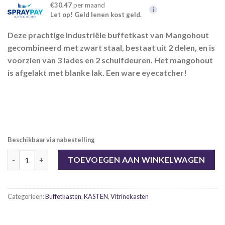
€30.47
per maand
i
Let op! Geld lenen kost geld.
Deze prachtige Industriële buffetkast van Mangohout
gecombineerd met zwart staal, bestaat uit 2 delen, en is
voorzien van 3 lades en 2 schuifdeuren. Het mangohout
is afgelakt met blanke lak. Een ware eyecatcher!
Beschikbaar via nabestelling
2 deurs buffetkast 'Emma' 130 x 200 cm, Mangohout + staal. aan
TOEVOEGEN AAN WINKELWAGEN
Categorieën:
Buffetkasten
,
KASTEN
,
Vitrinekasten