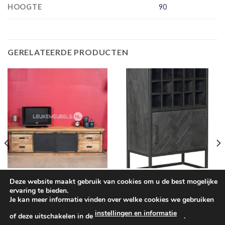
HOOGTE
90
GERELATEERDE PRODUCTEN
KASTEN
DRANKKASTEN
Deze website maakt gebruik van cookies om u de best mogelijke
Tv meubel ‘Emma’ 220 cm,
Wijnkast New York, zwart
ervaring te bieden.
Mangohout + staal.
visgraat
Je kan meer informatie vinden over welke cookies we gebruiken
€
549.00
€
349.00
instellingen en informatie
of deze uitschakelen in de
.