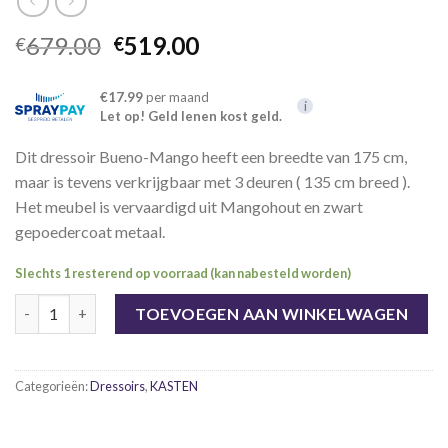
Oorspronkelijke
Huidige
679.00
519.00
€
€
prijs
prijs
was:
is:
€17.99
per maand
i
€679.00.
€519.00.
Let op! Geld lenen kost geld.
Dit dressoir Bueno-Mango heeft een breedte van 175 cm,
maar is tevens verkrijgbaar met 3 deuren ( 135 cm breed ).
Het meubel is vervaardigd uit Mangohout en zwart
gepoedercoat metaal.
Slechts 1 resterend op voorraad (kan nabesteld worden)
Dressoir Bueno-Mango 4 deurs aantal
TOEVOEGEN AAN WINKELWAGEN
Categorieën:
Dressoirs
,
KASTEN