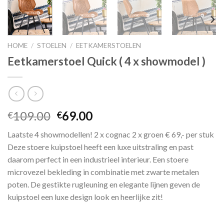
HOME
/
STOELEN
/
EETKAMERSTOELEN
Eetkamerstoel Quick ( 4 x showmodel )
Oorspronkelijke
Huidige
109.00
69.00
€
€
prijs
prijs
Laatste 4 showmodellen! 2 x cognac 2 x groen € 69,- per stuk
was:
is:
Deze stoere kuipstoel heeft een luxe uitstraling en past
€109.00.
€69.00.
daarom perfect in een industrieel interieur. Een stoere
microvezel bekleding in combinatie met zwarte metalen
poten. De gestikte rugleuning en elegante lijnen geven de
kuipstoel een luxe design look en heerlijke zit!