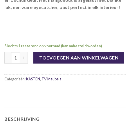
lak, een ware eyecatcher, past perfect in elk interieur!
Slechts 1 resterend op voorraad (kan nabesteld worden)
Tv meubel 'Emma' 120 cm, Mangohout + staal. aantal
TOEVOEGEN AAN WINKELWAGEN
Categorieën:
KASTEN
,
TV Meubels
BESCHRIJVING