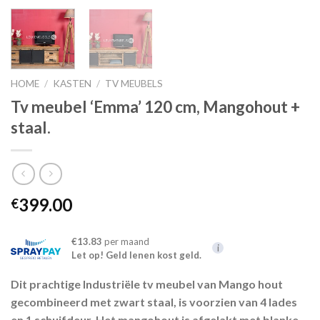
HOME
/
KASTEN
/
TV MEUBELS
Tv meubel ‘Emma’ 120 cm, Mangohout +
staal.
399.00
€
€13.83
per maand
i
Let op! Geld lenen kost geld.
Dit prachtige Industriële tv meubel van Mango hout
gecombineerd met zwart staal, is voorzien van 4 lades
en 1 schuifdeur. Het mangohout is afgelakt met blanke