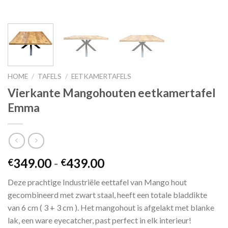
HOME
/
TAFELS
/
EETKAMERTAFELS
Vierkante Mangohouten eetkamertafel
Emma
Prijsklasse:
349.00
-
439.00
€
€
€349.00
Deze prachtige Industriële eettafel van Mango hout
tot
gecombineerd met zwart staal, heeft een totale bladdikte
€439.00
van 6 cm ( 3 + 3 cm ). Het mangohout is afgelakt met blanke
lak, een ware eyecatcher, past perfect in elk interieur!