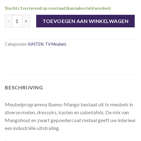
Slechts 1 resterend op voorraad (kan nabesteld worden)
Tv meubel Bueno-Mango 100 cm, 2 lades. aantal
TOEVOEGEN AAN WINKELWAGEN
Categorieën:
KASTEN
,
TV Meubels
BESCHRIJVING
Meubelprogramma Bueno-Mango bestaat uit tv meubels in
diverse maten, dressoirs, kasten en salontafels. De mix van
Mangohout en zwart gepoedercoat metaal geeft uw interieur
een industriële uitstraling.